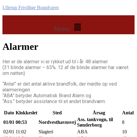
Ullerup Frivillige Brandværn
Menu
Alarmer
Her er de alarmer vi er rykket ud til i år. 48 alarmer
(31 blinde alarmer – 65%. 12 af de blinde alarmer har været
om natten)
“Antal” er det antal aktive brandfolk, der mødte op ved
alarmeringen.
“ABA” betyder Automatisk Brand Alarm og
“Ass.” betyder assistance til et andet brandværn.
Dato
Klokkeslet
Sted
Årsag
Antal
Ass. tankvogn, til
01/01
00:53
Nordvesthavnsvej
8
Sønderborg
02/01
11:02
Slagteri
ABA
10