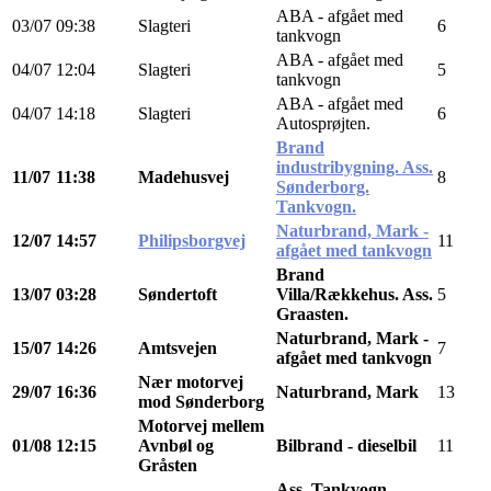
ABA - afgået med
03/07
09:38
Slagteri
6
tankvogn
ABA - afgået med
04/07
12:04
Slagteri
5
tankvogn
ABA - afgået med
04/07
14:18
Slagteri
6
Autosprøjten.
Brand
industribygning. Ass.
11/07
11:38
Madehusvej
8
Sønderborg.
Tankvogn.
Naturbrand, Mark -
12/07
14:57
Philipsborgvej
11
afgået med tankvogn
Brand
13/07
03:28
Søndertoft
Villa/Rækkehus. Ass.
5
Graasten.
Naturbrand, Mark -
15/07
14:26
Amtsvejen
7
afgået med tankvogn
Nær motorvej
29/07
16:36
Naturbrand, Mark
13
mod Sønderborg
Motorvej mellem
01/08
12:15
Avnbøl og
Bilbrand - dieselbil
11
Gråsten
Ass. Tankvogn.