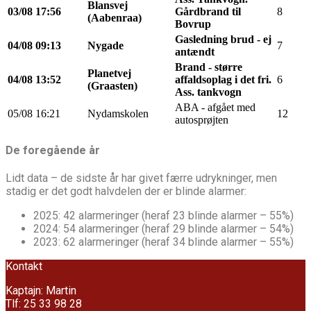
Blansvej
03/08
17:56
Gårdbrand til
8
(Aabenraa)
Bovrup
Gasledning brud - ej
04/08
09:13
Nygade
7
antændt
Brand - større
Planetvej
04/08
13:52
affaldsoplag i det fri.
6
(Graasten)
Ass. tankvogn
ABA - afgået med
05/08
16:21
Nydamskolen
12
autosprøjten
De foregående år
Lidt data – de sidste år har givet færre udrykninger, men
stadig er det godt halvdelen der er blinde alarmer:
2025: 42 alarmeringer (heraf 23 blinde alarmer – 55%)
2024: 54 alarmeringer (heraf 29 blinde alarmer – 54%)
2023: 62 alarmeringer (heraf 34 blinde alarmer – 55%)
Kontakt
Kaptajn: Martin
Tlf: 25 33 98 28