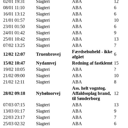
02/01
19:31
Slagteri
ABA
12
08/01
11:10
Slagteri
ABA
6
16/01
13:12
Slagteri
ABA
6
21/01
01:57
Slagteri
ABA
10
23/01
01:50
Slagteri
ABA
6
24/01
01:42
Slagteri
ABA
9
25/01
10:42
Slagteri
ABA
13
07/02
13:25
Slagteri
ABA
7
Færdselsuheld - ikke
12/02
12:07
Truenbrovej
6
afgået
15/02
10:47
Nydamvej
Redning af fastklemt
15
19/02
10:05
Slagteri
ABA
?
21/02
09:00
Slagteri
ABA
10
21/02
12:11
Slagteri
ABA
8
Ass. helt vogntog.
28/02
09:18
Nybølnorvej
Affaldsoplag brand,
12
til Sønderborg
07/03
07:15
Slagteri
ABA
13
13/03
01:17
Slagteri
ABA
9
22/03
23:17
Slagteri
ABA
7
25/03
02:32
Slagteri
ABA
6