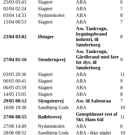
25/03
03:43
Slagteri
ABA
6
02/04
02:24
Slagteri
ABA
?
03/04
14:33
Nydamskolen
ABA
8
15/04
00:53
Slagteri
ABA
7
Ass. Tankvogn,
bygningsbrand
23/04
03:02
Østager
8
industri, til
Sønderborg
Ass. Tankvogn,
Gårdbrand med fare
27/04
01:16
Stenderupvej
9
for dyr, til
Sønderborg
03/05
20:36
Slagteri
ABA
11
06/05
00:41
Slagteri
ABA
9
06/05
05:59
Slagteri
ABA
8
14/05
15:05
Slagteri
ABA
8
29/05
00:12
Slyngstenvej
Ass. til Aabenraa
7
16/06
19:38
Sandbjerg Gods
ABA
10
Genopblusset rest af
27/06
08:55
Ballebrovej
11
Skt. Hans bål
27/06
14:49
Nydamskolen
ABA
6
28/06
08:52
Sandbjerg Gods
ABA - ikke afgået
10