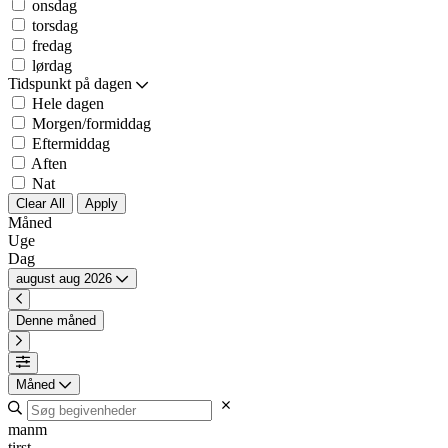
onsdag
torsdag
fredag
lørdag
Tidspunkt på dagen
Hele dagen
Morgen/formiddag
Eftermiddag
Aften
Nat
Clear All
Apply
Måned
Uge
Dag
august
aug
2026
Denne måned
Måned
man
m
tirs
t