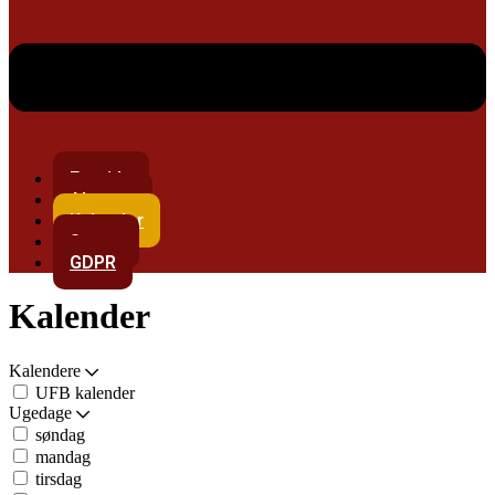
Forside
Alarmer
Kalender
Støtte
GDPR
Kalender
Kalendere
UFB kalender
Ugedage
søndag
mandag
tirsdag