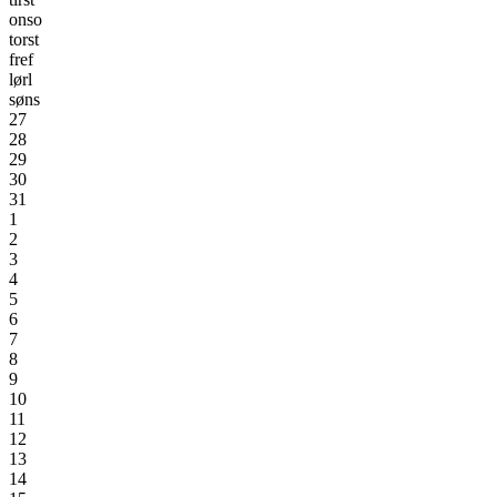
ons
o
tors
t
fre
f
lør
l
søn
s
27
28
29
30
31
1
2
3
4
5
6
7
8
9
10
11
12
13
14