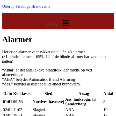
Ullerup Frivillige Brandværn
Menu
Alarmer
Her er de alarmer vi er rykket ud til i år. 48 alarmer
(31 blinde alarmer – 65%. 12 af de blinde alarmer har været om
natten)
“Antal” er det antal aktive brandfolk, der mødte op ved
alarmeringen.
“ABA” betyder Automatisk Brand Alarm og
“Ass.” betyder assistance til et andet brandværn.
Dato
Klokkeslet
Sted
Årsag
Antal
Ass. tankvogn, til
01/01
00:53
Nordvesthavnsvej
8
Sønderborg
02/01
11:02
Slagteri
ABA
10
02/01
19:31
Slagteri
ABA
12