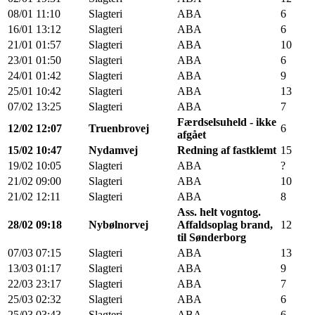
08/01
11:10
Slagteri
ABA
6
16/01
13:12
Slagteri
ABA
6
21/01
01:57
Slagteri
ABA
10
23/01
01:50
Slagteri
ABA
6
24/01
01:42
Slagteri
ABA
9
25/01
10:42
Slagteri
ABA
13
07/02
13:25
Slagteri
ABA
7
Færdselsuheld - ikke
12/02
12:07
Truenbrovej
6
afgået
15/02
10:47
Nydamvej
Redning af fastklemt
15
19/02
10:05
Slagteri
ABA
?
21/02
09:00
Slagteri
ABA
10
21/02
12:11
Slagteri
ABA
8
Ass. helt vogntog.
28/02
09:18
Nybølnorvej
Affaldsoplag brand,
12
til Sønderborg
07/03
07:15
Slagteri
ABA
13
13/03
01:17
Slagteri
ABA
9
22/03
23:17
Slagteri
ABA
7
25/03
02:32
Slagteri
ABA
6
25/03
03:43
Slagteri
ABA
6