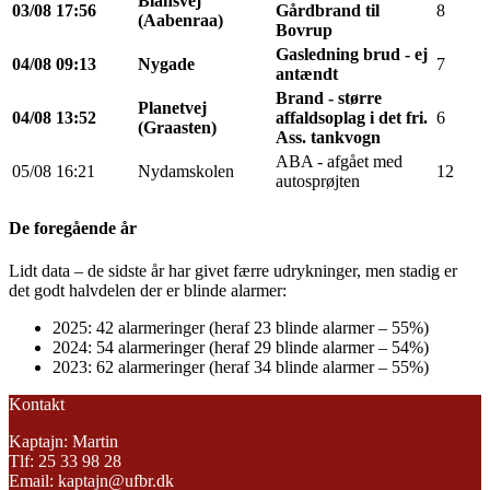
Blansvej
03/08
17:56
Gårdbrand til
8
(Aabenraa)
Bovrup
Gasledning brud - ej
04/08
09:13
Nygade
7
antændt
Brand - større
Planetvej
04/08
13:52
affaldsoplag i det fri.
6
(Graasten)
Ass. tankvogn
ABA - afgået med
05/08
16:21
Nydamskolen
12
autosprøjten
De foregående år
Lidt data – de sidste år har givet færre udrykninger, men stadig er
det godt halvdelen der er blinde alarmer:
2025: 42 alarmeringer (heraf 23 blinde alarmer – 55%)
2024: 54 alarmeringer (heraf 29 blinde alarmer – 54%)
2023: 62 alarmeringer (heraf 34 blinde alarmer – 55%)
Kontakt
Kaptajn: Martin
Tlf: 25 33 98 28
Email: kaptajn@ufbr.dk