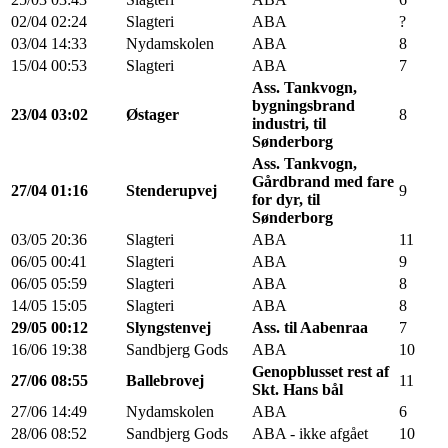
02/04
02:24
Slagteri
ABA
?
03/04
14:33
Nydamskolen
ABA
8
15/04
00:53
Slagteri
ABA
7
Ass. Tankvogn,
bygningsbrand
23/04
03:02
Østager
8
industri, til
Sønderborg
Ass. Tankvogn,
Gårdbrand med fare
27/04
01:16
Stenderupvej
9
for dyr, til
Sønderborg
03/05
20:36
Slagteri
ABA
11
06/05
00:41
Slagteri
ABA
9
06/05
05:59
Slagteri
ABA
8
14/05
15:05
Slagteri
ABA
8
29/05
00:12
Slyngstenvej
Ass. til Aabenraa
7
16/06
19:38
Sandbjerg Gods
ABA
10
Genopblusset rest af
27/06
08:55
Ballebrovej
11
Skt. Hans bål
27/06
14:49
Nydamskolen
ABA
6
28/06
08:52
Sandbjerg Gods
ABA - ikke afgået
10