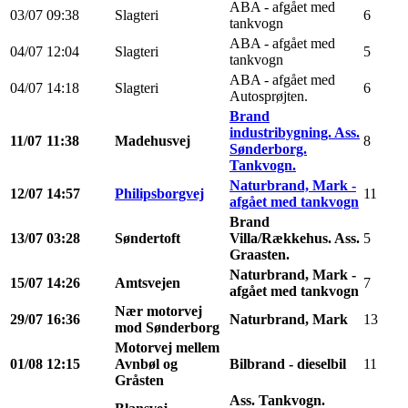
ABA - afgået med
03/07
09:38
Slagteri
6
tankvogn
ABA - afgået med
04/07
12:04
Slagteri
5
tankvogn
ABA - afgået med
04/07
14:18
Slagteri
6
Autosprøjten.
Brand
industribygning. Ass.
11/07
11:38
Madehusvej
8
Sønderborg.
Tankvogn.
Naturbrand, Mark -
12/07
14:57
Philipsborgvej
11
afgået med tankvogn
Brand
13/07
03:28
Søndertoft
Villa/Rækkehus. Ass.
5
Graasten.
Naturbrand, Mark -
15/07
14:26
Amtsvejen
7
afgået med tankvogn
Nær motorvej
29/07
16:36
Naturbrand, Mark
13
mod Sønderborg
Motorvej mellem
01/08
12:15
Avnbøl og
Bilbrand - dieselbil
11
Gråsten
Ass. Tankvogn.