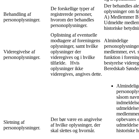
Der behandles al
De forskellige typer af
oplysninger om f
Behandling af
registrerede personer,
A) Medlemmer B
personoplysninger.
hvorom der behandles
Udmeldte medlem
personoplysninger.
historiske betydn
Oplistning af eventuelle
modtagere af foreningens
Almindelige
oplysninger, samt hvilke
personoplysninge
Videregivelse af
oplysninger der
medlemmer, evt. s
personoplysninger.
videregives og i hvilke
funktion i foreni
tilfælde. Hvis
bestyrelse videregi
oplysninger ikke
Beredskab Sønde
videregives, angives dette.
Almindelig
personoply
såsom navn
indmeldels
udmeldelse
medlemme
Der bør være en angivelse
opbevares e
Sletning af
af hvilke oplysninger, der
udmeldelse
personoplysninger.
skal slettes og hvornår.
historiske 