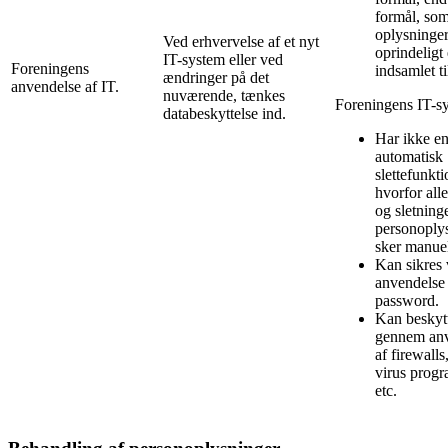
formål, so
oplysninge
Ved erhvervelse af et nyt
oprindeligt 
IT-system eller ved
Foreningens
indsamlet ti
ændringer på det
anvendelse af IT.
nuværende, tænkes
Foreningens IT-s
databeskyttelse ind.
Har ikke e
automatisk
slettefunkti
hvorfor alle
og sletninge
personoply
sker manuel
Kan sikres
anvendelse 
password.
Kan beskyt
gennem anv
af firewalls,
virus prog
etc.