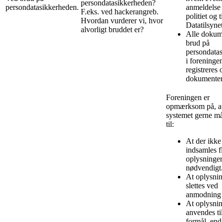
persondatasikkerheden?
persondatasikkerheden.
anmeldelse 
F.eks. ved hackerangreb.
politiet og t
Hvordan vurderer vi, hvor
Datatilsynet
alvorligt bruddet er?
Alle dokum
brud på
persondata
i foreninge
registreres 
dokumenter
Foreningen er
opmærksom på, a
systemet gerne m
til:
At der ikke
indsamles f
oplysninge
nødvendigt
At oplysni
slettes ved
anmodning
At oplysnin
anvendes ti
formål, end