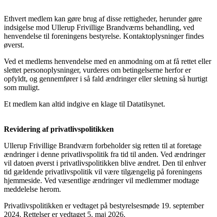
Ethvert medlem kan gøre brug af disse rettigheder, herunder gøre
indsigelse mod Ullerup Frivillige Brandværns behandling, ved
henvendelse til foreningens bestyrelse. Kontaktoplysninger findes
øverst.
Ved et medlems henvendelse med en anmodning om at få rettet eller
slettet personoplysninger, vurderes om betingelserne herfor er
opfyldt, og gennemfører i så fald ændringer eller sletning så hurtigt
som muligt.
Et medlem kan altid indgive en klage til Datatilsynet.
Revidering af privatlivspolitikken
Ullerup Frivillige Brandværn forbeholder sig retten til at foretage
ændringer i denne privatlivspolitik fra tid til anden. Ved ændringer
vil datoen øverst i privatlivspolitikken blive ændret. Den til enhver
tid gældende privatlivspolitik vil være tilgængelig på foreningens
hjemmeside. Ved væsentlige ændringer vil medlemmer modtage
meddelelse herom.
Privatlivspolitikken er vedtaget på bestyrelsesmøde 19. september
2024. Rettelser er vedtaget 5. maj 2026.