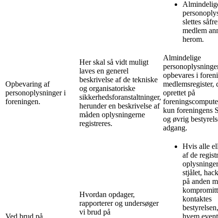
Almindelig
personoply
slettes såfr
medlem an
herom.
Almindelige
Her skal så vidt muligt
personoplysninge
laves en generel
opbevares i foren
beskrivelse af de tekniske
Opbevaring af
medlemsregister, 
og organisatoriske
personoplysninger i
oprettet på
sikkerhedsforanstaltninger,
foreningen.
foreningscomputer
herunder en beskrivelse af
kun foreningens 
måden oplysningerne
og øvrig bestyrels
registreres.
adgang.
Hvis alle el
af de regist
oplysninger
stjålet, hack
på anden 
kompromitt
Hvordan opdager,
kontaktes
rapporterer og undersøger
bestyrelsen
vi brud på
Ved brud på
hvem event