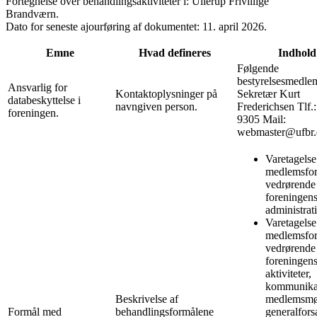
Fortegnelse over behandlingsaktiviteter i: Ullerup Frivillige
Brandværn.
Dato for seneste ajourføring af dokumentet: 11. april 2026.
Emne
Hvad defineres
Indhold
Følgende
bestyrelsesmedle
Ansvarlig for
Kontaktoplysninger på
Sekretær Kurt
databeskyttelse i
navngiven person.
Frederichsen Tlf.
foreningen.
9305 Mail:
webmaster@ufbr.
Varetagelse
medlemsfor
vedrørende
foreningen
administrati
Varetagelse
medlemsfor
vedrørende
foreningen
aktiviteter,
kommunika
Beskrivelse af
medlemsmø
Formål med
behandlingsformålene
generalfors