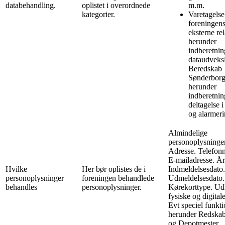
databehandling.
oplistet i overordnede
m.m.
kategorier.
Varetagelse
foreningen
eksterne rel
herunder
indberetning
dataudveks
Beredskab
Sønderborg
herunder
indberetnin
deltagelse i
og alarmeri
Almindelige
personoplysninge
Adresse. Telefon
E-mailadresse. Å
Hvilke
Her bør oplistes de i
Indmeldelsesdato.
personoplysninger
foreningen behandlede
Udmeldelsesdato.
behandles
personoplysninger.
Kørekorttype. Ud
fysiske og digital
Evt speciel funkti
herunder Redskab
og Depotmester.